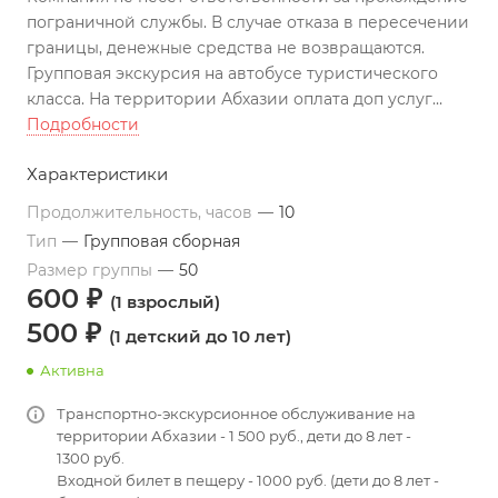
пограничной службы. В случае отказа в пересечении
границы, денежные средства не возвращаются.
Групповая экскурсия на автобусе туристического
класса. На территории Абхазии оплата доп услуг
проводится наличными.
Подробности
Характеристики
Продолжительность, часов
—
10
Тип
—
Групповая сборная
Размер группы
—
50
600 ₽
(1 взрослый)
500 ₽
(1 детский до 10 лет)
Активна
Транспортно-экскурсионное обслуживание на
территории Абхазии - 1 500 руб., дети до 8 лет -
1300 руб.
Входной билет в пещеру - 1000 руб. (дети до 8 лет -