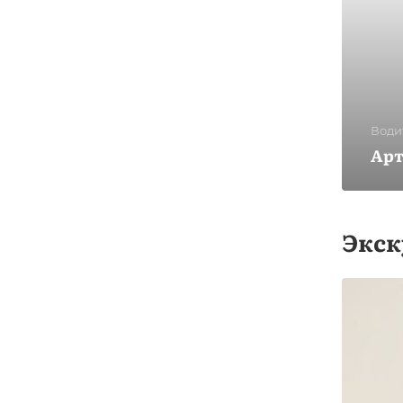
Води
Арт
Экск