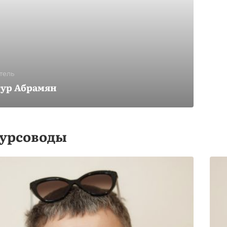
тель
ур Абрамян
урсоводы