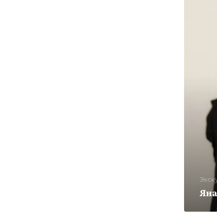
Экск
Яна