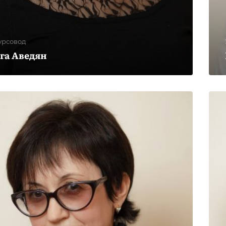
урсовод
га Аведян