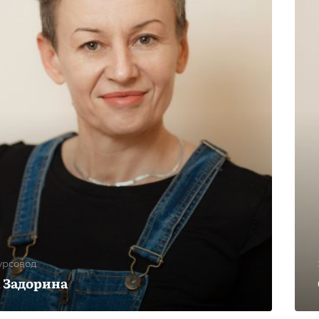
урсовод
 Задорина