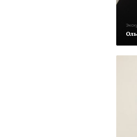
Экск
Оль