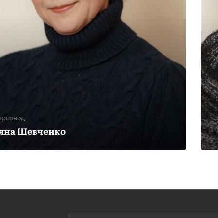
урсовод
яна Шевченко