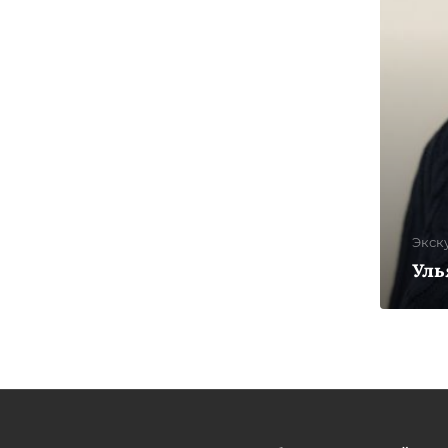
Экск
Уль