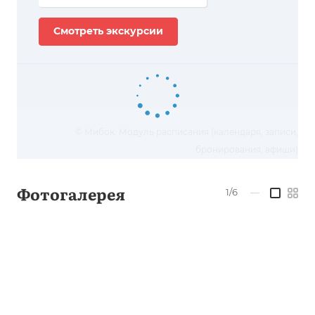
Смотреть экскурсии
© Мибок: Модуль расписания (календаря, записи,
бронирования, афиши)
Фотогалерея
1/6
—